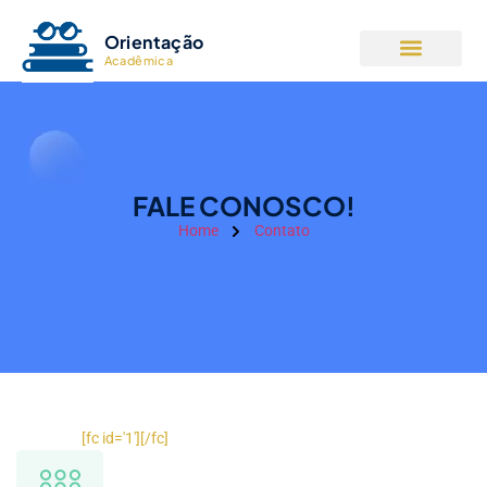
Orientação
Acadêmica
FALE CONOSCO!
Home
Contato
[fc id='1'][/fc]