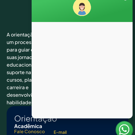
Links
Siga-
Suporte
A orientação acadêmica é
nos nas
um processo essencial
Home
Atendimento
redes
Cursos
para guiar estudantes em
de
sociais
Fale
suas jornadas
segunda a
Conosco
Facebook
sexta das
educacionais. Ela oferece
Instagram
09hs às
suporte na escolha de
Youtube
17hs
Linkedin
cursos, planejamento de
Tiktok
carreira e
desenvolvimento de
habilidades.
Orientação
Acadêmica
Fale Conosco
E-mail