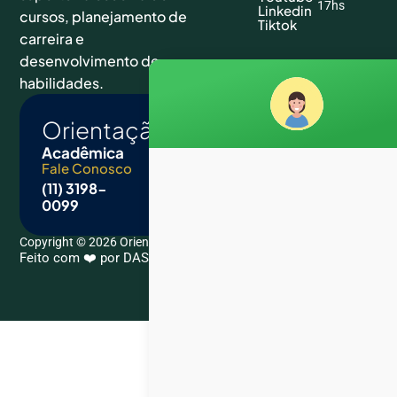
17hs
Linkedin
cursos, planejamento de
Tiktok
carreira e
desenvolvimento de
habilidades.
Orientação
Acadêmica
Fale Conosco
E-mail
(11) 3198-
contato@orientacaoacademica.com.br
0099
Copyright © 2026 Orientação Acadêmica. All Rights Reserved.
Feito com ❤️ por DASCKUP