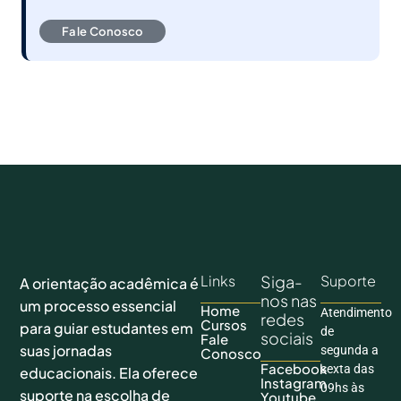
Fale Conosco
Links
Siga-
Suporte
A orientação acadêmica é
nos nas
um processo essencial
Home
Atendimento
redes
Cursos
para guiar estudantes em
de
sociais
Fale
suas jornadas
segunda a
Conosco
Facebook
sexta das
educacionais. Ela oferece
Instagram
09hs às
suporte na escolha de
Youtube