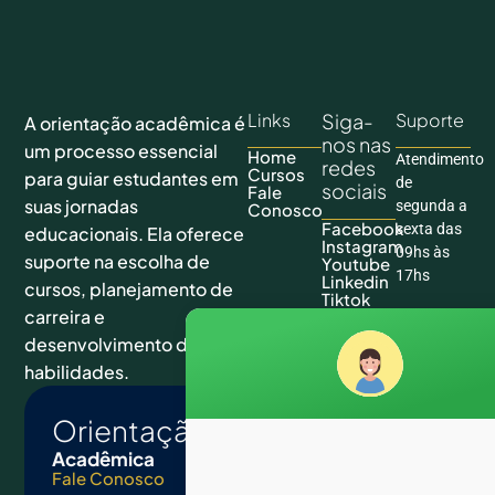
Links
Siga-
Suporte
A orientação acadêmica é
nos nas
um processo essencial
Home
Atendimento
redes
Cursos
para guiar estudantes em
de
sociais
Fale
suas jornadas
segunda a
Conosco
Facebook
sexta das
educacionais. Ela oferece
Instagram
09hs às
suporte na escolha de
Youtube
17hs
Linkedin
cursos, planejamento de
Tiktok
carreira e
desenvolvimento de
habilidades.
Orientação
Acadêmica
Fale Conosco
E-mail