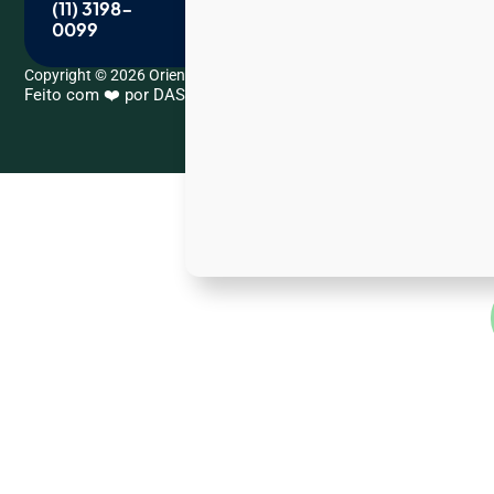
(11) 3198-
contato@orientacaoacademica.com.br
0099
Copyright © 2026 Orientação Acadêmica. All Rights Reserved.
Feito com ❤️ por DASCKUP