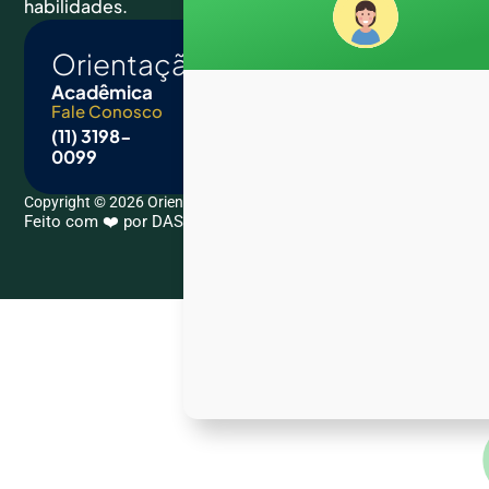
habilidades.
Orientação
Acadêmica
Fale Conosco
E-mail
(11) 3198-
contato@orientacaoacademica.com.br
0099
Copyright © 2026 Orientação Acadêmica. All Rights Reserved.
Feito com ❤️ por DASCKUP