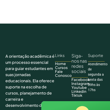
Links
Siga-
Suporte
A orientação acadêmica é
nos nas
um processo essencial
Home
Atendimento
redes
Cursos
para guiar estudantes em
de
sociais
Fale
suas jornadas
segunda a
Conosco
Facebook
sexta das
educacionais. Ela oferece
Instagram
09hs às
suporte na escolha de
Youtube
17hs
Linkedin
cursos, planejamento de
Tiktok
carreira e
desenvolvimento de