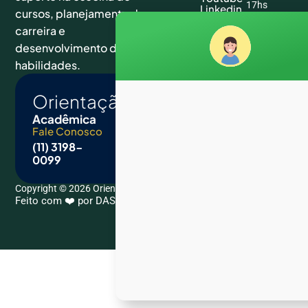
17hs
Linkedin
cursos, planejamento de
Tiktok
carreira e
desenvolvimento de
habilidades.
Orientação
Acadêmica
Fale Conosco
E-mail
(11) 3198-
contato@orientacaoacademica.com.br
0099
Copyright © 2026 Orientação Acadêmica. All Rights Reserved.
Feito com ❤️ por DASCKUP