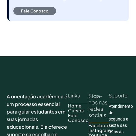
Fale Conosco
Links
Siga-
Suporte
A orientação acadêmica é
nos nas
um processo essencial
Home
Atendimento
redes
Cursos
para guiar estudantes em
de
sociais
Fale
suas jornadas
segunda a
Conosco
Facebook
sexta das
educacionais. Ela oferece
Instagram
09hs às
suporte na escolha de
Youtube