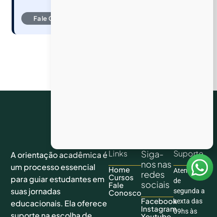
Fale Conosco
Links
Siga-
Suporte
A orientação acadêmica é
nos nas
um processo essencial
Home
Atendimento
redes
Cursos
para guiar estudantes em
de
sociais
Fale
suas jornadas
segunda a
Conosco
Facebook
sexta das
educacionais. Ela oferece
Instagram
09hs às
suporte na escolha de
Youtube