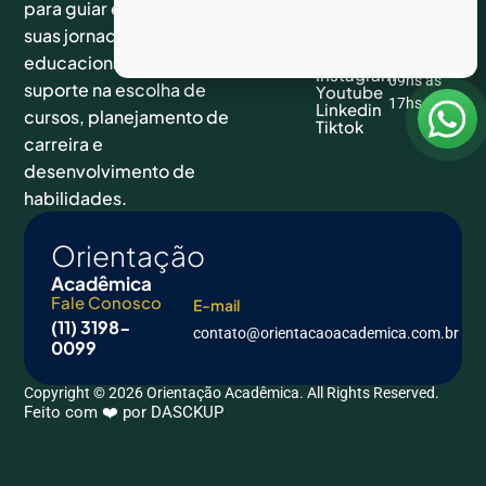
Cursos
para guiar estudantes em
de
sociais
Fale
suas jornadas
segunda a
Conosco
Facebook
sexta das
educacionais. Ela oferece
Instagram
09hs às
suporte na escolha de
Youtube
17hs
Linkedin
cursos, planejamento de
Tiktok
carreira e
desenvolvimento de
habilidades.
Orientação
Acadêmica
Fale Conosco
E-mail
(11) 3198-
contato@orientacaoacademica.com.br
0099
Copyright © 2026 Orientação Acadêmica. All Rights Reserved.
Feito com ❤️ por DASCKUP