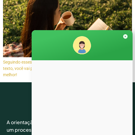
Seguindo esses três passos, antes mesmo de começar a ler esse
texto, você vai perceber que a sua leitura irá fluir de uma forma muito
melhor!
Links
Siga-
Suporte
A orientação acadêmica é
nos nas
um processo essencial
Home
Atendimento
redes