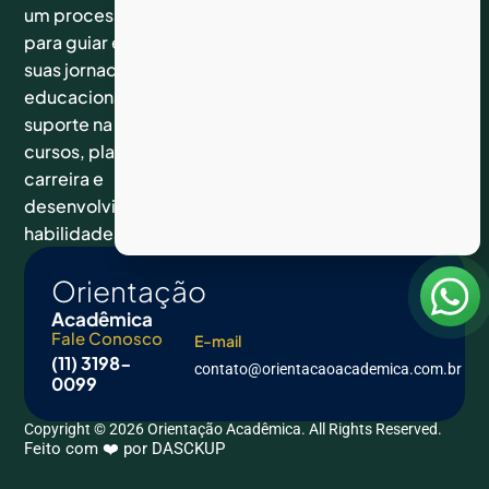
nos nas
um processo essencial
Home
Atendimento
redes
Cursos
para guiar estudantes em
de
sociais
Fale
suas jornadas
segunda a
Conosco
Facebook
sexta das
educacionais. Ela oferece
Instagram
09hs às
suporte na escolha de
Youtube
17hs
Linkedin
cursos, planejamento de
Tiktok
carreira e
desenvolvimento de
habilidades.
Orientação
Acadêmica
Fale Conosco
E-mail
(11) 3198-
contato@orientacaoacademica.com.br
0099
Copyright © 2026 Orientação Acadêmica. All Rights Reserved.
Feito com ❤️ por DASCKUP