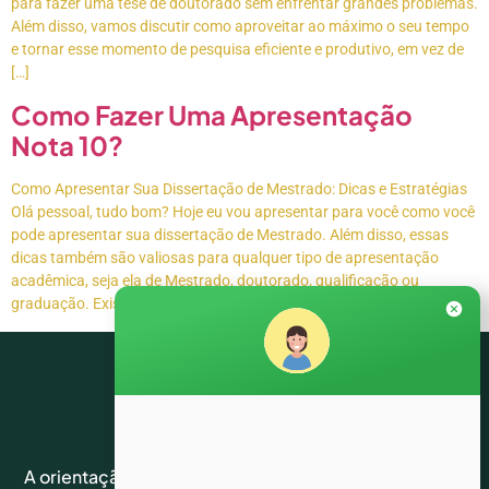
para fazer uma tese de doutorado sem enfrentar grandes problemas.
Além disso, vamos discutir como aproveitar ao máximo o seu tempo
e tornar esse momento de pesquisa eficiente e produtivo, em vez de
[…]
Como Fazer Uma Apresentação
Nota 10?
Como Apresentar Sua Dissertação de Mestrado: Dicas e Estratégias
Olá pessoal, tudo bom? Hoje eu vou apresentar para você como você
pode apresentar sua dissertação de Mestrado. Além disso, essas
dicas também são valiosas para qualquer tipo de apresentação
acadêmica, seja ela de Mestrado, doutorado, qualificação ou
graduação. Existem cuidados fundamentais que você deve […]
Links
Siga-
Suporte
A orientação acadêmica é