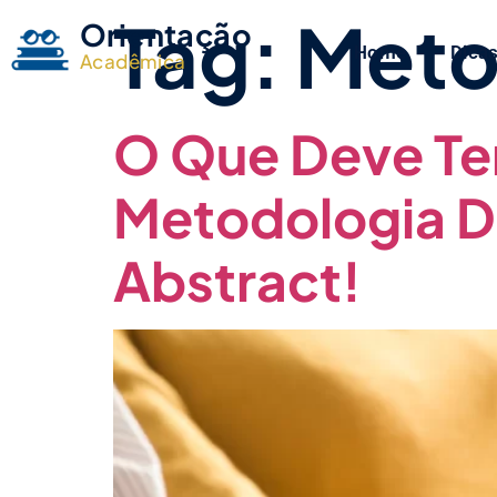
Tag:
Meto
Orientação
Home
Dicas
Acadêmica
O Que Deve Te
Metodologia D
Abstract!