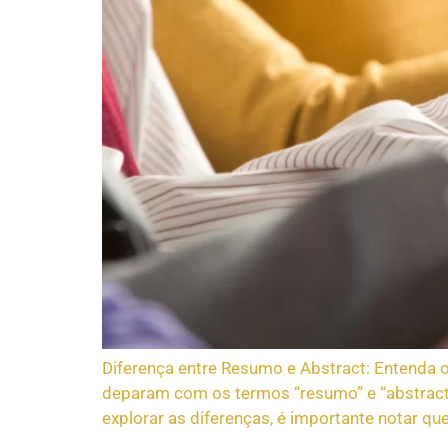
Diferença entre Resumo e Abstract: Entenda 
deparam com os termos “resumo” e “abstract
explorar as diferenças, é importante notar q