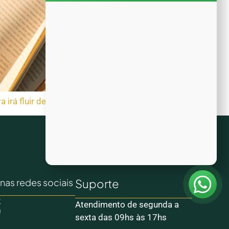
a irá fluir de uma forma muito melhor!
nas redes sociais
Suporte
k
Atendimento de segunda a
m
sexta das 09hs às 17hs