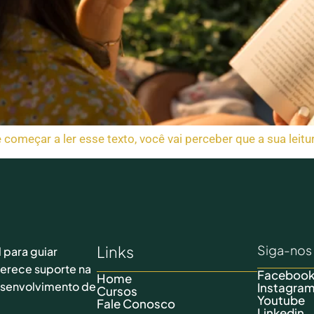
meçar a ler esse texto, você vai perceber que a sua leitur
Links
Siga-nos 
 para guiar
ferece suporte na
Faceboo
Home
desenvolvimento de
Instagra
Cursos
Youtube
Fale Conosco
Linkedin