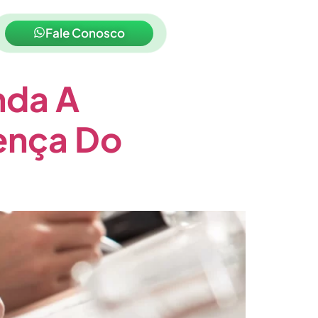
Fale Conosco
nda A
ença Do