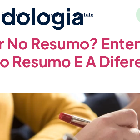
dologia
 incríveis
Cursos
Contato
r No Resumo? Ente
o Resumo E A Difer