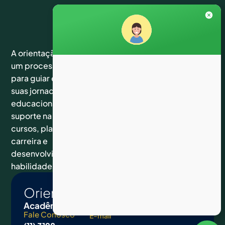
Links
Siga-
Suporte
A orientação acadêmica é
nos nas
um processo essencial
Home
Atendimento
redes
Cursos
para guiar estudantes em
de
sociais
Fale
suas jornadas
segunda a
Conosco
Facebook
sexta das
educacionais. Ela oferece
Instagram
09hs às
suporte na escolha de
Youtube
17hs
Linkedin
cursos, planejamento de
Tiktok
carreira e
desenvolvimento de
habilidades.
Orientação
Acadêmica
Fale Conosco
E-mail