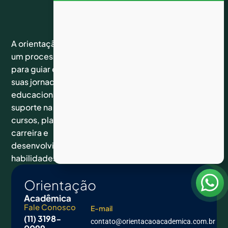
Links
Siga-
Suporte
A orientação acadêmica é
nos nas
um processo essencial
Home
Atendimento
redes
Cursos
para guiar estudantes em
de
sociais
Fale
suas jornadas
segunda a
Conosco
Facebook
sexta das
educacionais. Ela oferece
Instagram
09hs às
suporte na escolha de
Youtube
17hs
Linkedin
cursos, planejamento de
Tiktok
carreira e
desenvolvimento de
habilidades.
Orientação
Acadêmica
Fale Conosco
E-mail
(11) 3198-
contato@orientacaoacademica.com.br